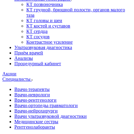
КТ позвоночника
КТ грудной, брюшной полости, органов малого
таза
КТ головы и шеи
КТ костей и суставов
КТ сердца
КТ сосудов
Контрастное усиление
Ультразвуковая диагностика
Приём врачей
Анализы
Процедурный кабинет
Акции
Специалисты
Врачи-терапевты
Врачи-неврологи
Врачи-рентгенологи
Врачи-ортопеды-травматологи
Врачи-нейрохирурги
Врачи ультразвуковой диагностики
Медицинские сестры
Рентгенолаборанты