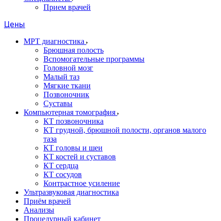
Прием врачей
Цены
МРТ диагностика
Брюшная полость
Вспомогательные программы
Головной мозг
Малый таз
Мягкие ткани
Позвоночник
Суставы
Компьютерная томография
КТ позвоночника
КТ грудной, брюшной полости, органов малого
таза
КТ головы и шеи
КТ костей и суставов
КТ сердца
КТ сосудов
Контрастное усиление
Ультразвуковая диагностика
Приём врачей
Анализы
Процедурный кабинет