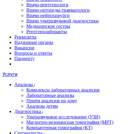
Врачи-рентгенологи
Врачи-ортопеды-травматологи
Врачи-нейрохирурги
Врачи ультразвуковой диагностики
Медицинские сестры
Рентгенолаборанты
Реквизиты
Надзорные органы
Вакансии
Вопросы и ответы
Пациенту
Услуги
Анализы
Комплексы лабораторных анализов
Лабораторные анализы
Приём анализов на дому
Анализы детям
Диагностика
Ультразвуковое исследование (УЗИ)
Магнитно-резонансная томография (МРТ)
Компьютерная томография (КТ)
Специалисты