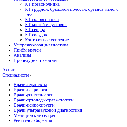
КТ позвоночника
КТ грудной, брюшной полости, органов малого
таза
КТ головы и шеи
КТ костей и суставов
КТ сердца
КТ сосудов
Контрастное усиление
Ультразвуковая диагностика
Приём врачей
Анализы
Процедурный кабинет
Акции
Специалисты
Врачи-терапевты
Врачи-неврологи
Врачи-рентгенологи
Врачи-ортопеды-травматологи
Врачи-нейрохирурги
Врачи ультразвуковой диагностики
Медицинские сестры
Рентгенолаборанты