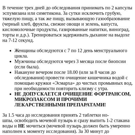
В течение трех дней до обследования принимать по 2 капсулы
эспумизана или симетикона. За сутки исключить грубую,
тяжелую пищу, а так же пищу, вызывающую газообразование
(черный хлеб, фрукты, свежие овощи и зелень, капуста,
кисломолочные продукты, газированные напитки, виноград,
торты и д.р.). Тренироваться задерживать дыхание на выдохе
на 7-12 секунд.
Женщины обследуются с 7 по 12 день менструального
цикла.
Мужчины обследуются через 3 месяца после биопсии
(если была).
Накануне вечером после 18.00 (или за 8 часов до
обследования) провести очищение кишечника водой с
помощью кружки «Эсмарха» до чистых промывных вод,
при необходимости повторить клизму с утра.
НЕ ДОПУСКАЕТСЯ ОЧИЩЕНИЕ ФОРТРАНСОМ,
МИКРОЛАКСОМ И ПРОЧИМИ
ЛЕКАРСТВЕННЫМИ ПРЕПАРАТАМИ!
За 1.5 часа до исследования принять 2 таблетки но-
шпы, освободить мочевой пузырь и сразу выпить 1-2 стакана
воды и
НЕ
мочиться (мочевой пузырь должен быть умеренно
наполнен к моменту исследования). За 30 минут до