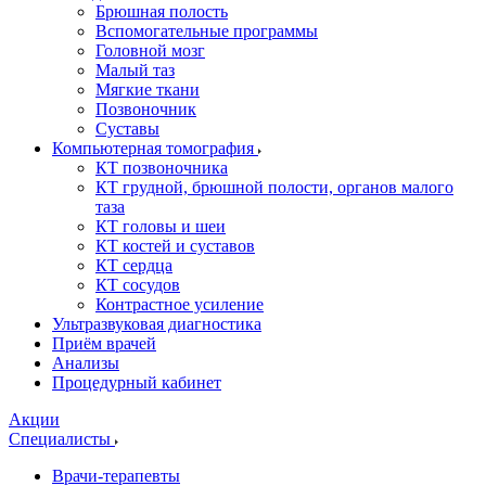
Брюшная полость
Вспомогательные программы
Головной мозг
Малый таз
Мягкие ткани
Позвоночник
Суставы
Компьютерная томография
КТ позвоночника
КТ грудной, брюшной полости, органов малого
таза
КТ головы и шеи
КТ костей и суставов
КТ сердца
КТ сосудов
Контрастное усиление
Ультразвуковая диагностика
Приём врачей
Анализы
Процедурный кабинет
Акции
Специалисты
Врачи-терапевты