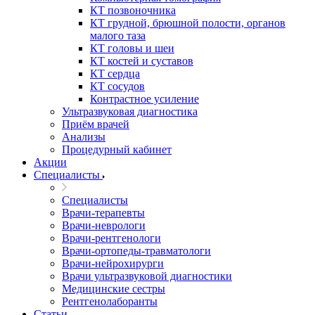
КТ позвоночника
КТ грудной, брюшной полости, органов
малого таза
КТ головы и шеи
КТ костей и суставов
КТ сердца
КТ сосудов
Контрастное усиление
Ультразвуковая диагностика
Приём врачей
Анализы
Процедурный кабинет
Акции
Специалисты
Специалисты
Врачи-терапевты
Врачи-неврологи
Врачи-рентгенологи
Врачи-ортопеды-травматологи
Врачи-нейрохирурги
Врачи ультразвуковой диагностики
Медицинские сестры
Рентгенолаборанты
Статьи