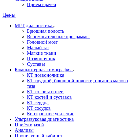
Прием врачей
Цены
МРТ диагностика
Брюшная полость
Вспомогательные программы
Головной мозг
Малый таз
Мягкие ткани
Позвоночник
Суставы
Компьютерная томография
КТ позвоночника
КТ грудной, брюшной полости, органов малого
таза
КТ головы и шеи
КТ костей и суставов
КТ сердца
КТ сосудов
Контрастное усиление
Ультразвуковая диагностика
Приём врачей
Анализы
Процедурный кабинет