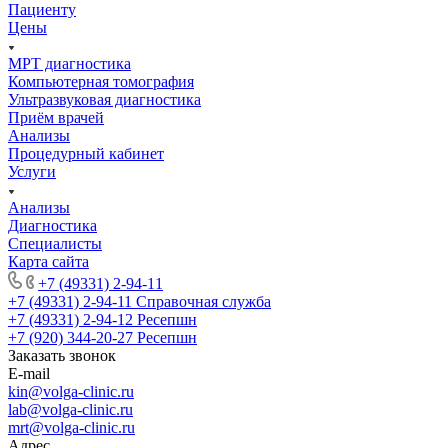
Пациенту
Цены
МРТ диагностика
Компьютерная томография
Ультразвуковая диагностика
Приём врачей
Анализы
Процедурный кабинет
Услуги
Анализы
Диагностика
Специалисты
Карта сайта
+7 (49331) 2-94-11
+7 (49331) 2-94-11
Справочная служба
+7 (49331) 2-94-12
Ресепшн
+7 (920) 344-20-27
Ресепшн
Заказать звонок
E-mail
kin@volga-clinic.ru
lab@volga-clinic.ru
mrt@volga-clinic.ru
Адрес