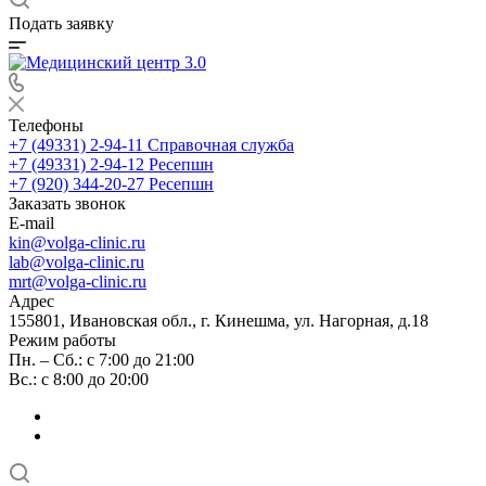
Подать заявку
Телефоны
+7 (49331) 2-94-11
Справочная служба
+7 (49331) 2-94-12
Ресепшн
+7 (920) 344-20-27
Ресепшн
Заказать звонок
E-mail
kin@volga-clinic.ru
lab@volga-clinic.ru
mrt@volga-clinic.ru
Адрес
155801, Ивановская обл., г. Кинешма, ул. Нагорная, д.18
Режим работы
Пн. – Сб.: с 7:00 до 21:00
Вс.: с 8:00 до 20:00