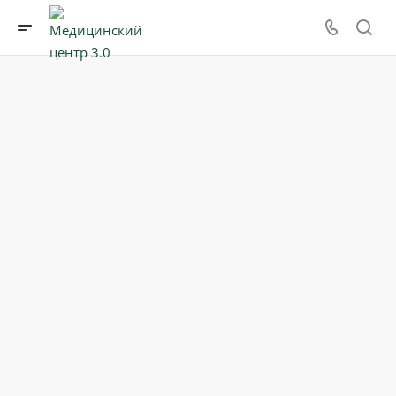
Медицинский центр
«‎ВОЛГА - КЛИНИК»
Профессиональная помощь и забота, о которой Вы
мечтали!
Услуги центра