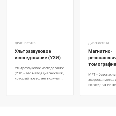
Диагностика
Диагностика
Ультразвуковое
Магнитно-
исследование (УЗИ)
резонансна
томография
Ультразвуковое исследование
(УЗИ) - это метод диагностики,
МРТ – безопасны
который позволяет получить
здоровья метод 
изображение внутренних
Исследование не 
органов и тканей с помощью
лучевой нагрузк
звуковых волн. УЗИ широко
его можно пров
используется в медицине для
многократно. М
диагностики различных
подходит для на
заболеваний и состояний.
динамикой любо
позволяет судит