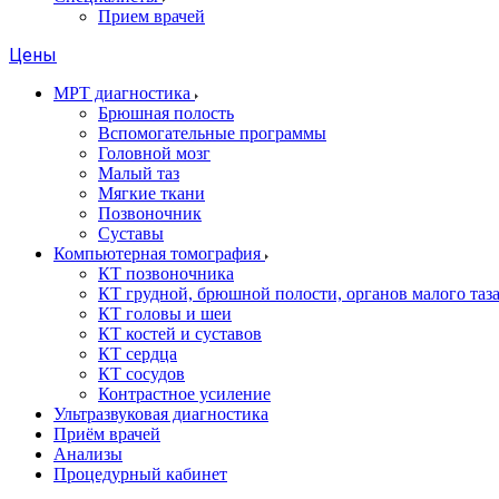
Прием врачей
Цены
МРТ диагностика
Брюшная полость
Вспомогательные программы
Головной мозг
Малый таз
Мягкие ткани
Позвоночник
Суставы
Компьютерная томография
КТ позвоночника
КТ грудной, брюшной полости, органов малого таз
КТ головы и шеи
КТ костей и суставов
КТ сердца
КТ сосудов
Контрастное усиление
Ультразвуковая диагностика
Приём врачей
Анализы
Процедурный кабинет