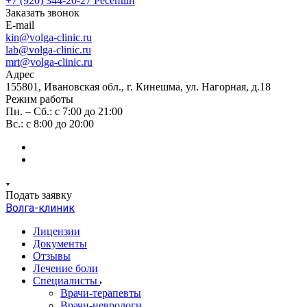
+7 (920) 344-20-27
Ресепшн
Заказать звонок
E-mail
kin@volga-clinic.ru
lab@volga-clinic.ru
mrt@volga-clinic.ru
Адрес
155801, Ивановская обл., г. Кинешма, ул. Нагорная, д.18
Режим работы
Пн. – Сб.: с 7:00 до 21:00
Вс.: с 8:00 до 20:00
Подать заявку
Волга-клиник
Лицензии
Документы
Отзывы
Лечение боли
Специалисты
Врачи-терапевты
Врачи-неврологи