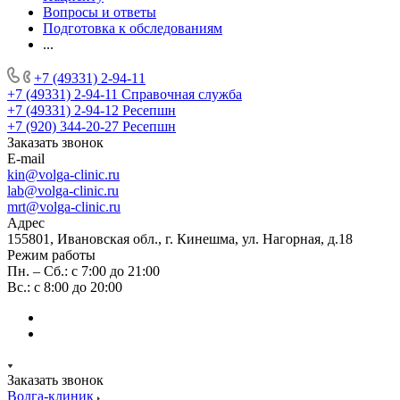
Вопросы и ответы
Подготовка к обследованиям
...
+7 (49331) 2-94-11
+7 (49331) 2-94-11
Справочная служба
+7 (49331) 2-94-12
Ресепшн
+7 (920) 344-20-27
Ресепшн
Заказать звонок
E-mail
kin@volga-clinic.ru
lab@volga-clinic.ru
mrt@volga-clinic.ru
Адрес
155801, Ивановская обл., г. Кинешма, ул. Нагорная, д.18
Режим работы
Пн. – Сб.: с 7:00 до 21:00
Вс.: с 8:00 до 20:00
Заказать звонок
Волга-клиник