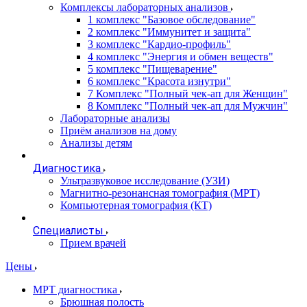
Комплексы лабораторных анализов
1 комплекс "Базовое обследование"
2 комплекс "Иммунитет и защита"
3 комплекс "Кардио-профиль"
4 комплекс "Энергия и обмен веществ"
5 комплекс "Пищеварение"
6 комплекс "Красота изнутри"
7 Комплекс "Полный чек-ап для Женщин"
8 Комплекс "Полный чек-ап для Мужчин"
Лабораторные анализы
Приём анализов на дому
Анализы детям
Диагностика
Ультразвуковое исследование (УЗИ)
Магнитно-резонансная томография (МРТ)
Компьютерная томография (КТ)
Специалисты
Прием врачей
Цены
МРТ диагностика
Брюшная полость