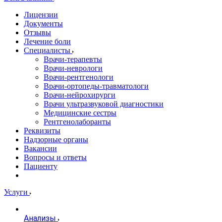
Лицензии
Документы
Отзывы
Лечение боли
Специалисты
Врачи-терапевты
Врачи-неврологи
Врачи-рентгенологи
Врачи-ортопеды-травматологи
Врачи-нейрохирурги
Врачи ультразвуковой диагностики
Медицинские сестры
Рентгенолаборанты
Реквизиты
Надзорные органы
Вакансии
Вопросы и ответы
Пациенту
Услуги
Анализы