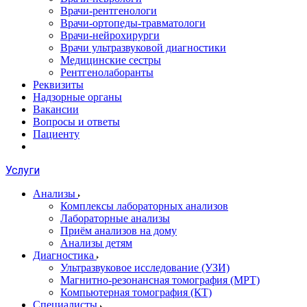
Врачи-рентгенологи
Врачи-ортопеды-травматологи
Врачи-нейрохирурги
Врачи ультразвуковой диагностики
Медицинские сестры
Рентгенолаборанты
Реквизиты
Надзорные органы
Вакансии
Вопросы и ответы
Пациенту
Услуги
Анализы
Комплексы лабораторных анализов
Лабораторные анализы
Приём анализов на дому
Анализы детям
Диагностика
Ультразвуковое исследование (УЗИ)
Магнитно-резонансная томография (МРТ)
Компьютерная томография (КТ)
Специалисты