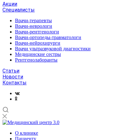
Акции
Специалисты
Врачи-терапевты
Врачи-неврологи
Врачи-рентгенологи
Врачи-ортопеды-травматологи
Врачи-нейрохирурги
Врачи ультразвуковой диагностики
Медицинские сестры
Рентгенолаборанты
Статьи
Новости
Контакты
О клинике
Пациенту