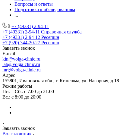
Вопросы и ответы
Подготовка к обследованиям
...
+7 (49331) 2-94-11
+7 (49331) 2-94-11
Справочная служба
+7 (49331) 2-94-12
Ресепшн
+7 (920) 344-20-27
Ресепшн
Заказать звонок
E-mail
kin@volga-clinic.ru
lab@volga-clinic.ru
mrt@volga-clinic.ru
Адрес
155801, Ивановская обл., г. Кинешма, ул. Нагорная, д.18
Режим работы
Пн. – Сб.: с 7:00 до 21:00
Вс.: с 8:00 до 20:00
Заказать звонок
Волга-клиник