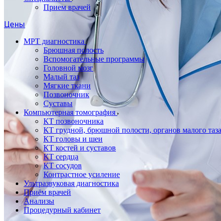
Прием врачей
Цены
МРТ диагностика
Брюшная полость
Вспомогательные программы
Головной мозг
Малый таз
Мягкие ткани
Позвоночник
Суставы
Компьютерная томография
КТ позвоночника
КТ грудной, брюшной полости, органов малого таз
КТ головы и шеи
КТ костей и суставов
КТ сердца
КТ сосудов
Контрастное усиление
Ультразвуковая диагностика
Приём врачей
Анализы
Процедурный кабинет