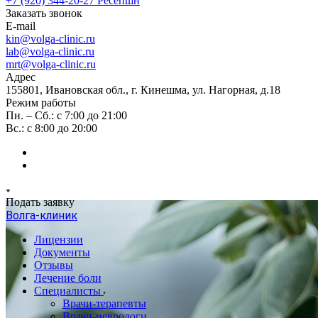
+7 (920) 344-20-27
Ресепшн
Заказать звонок
E-mail
kin@volga-clinic.ru
lab@volga-clinic.ru
mrt@volga-clinic.ru
Адрес
155801, Ивановская обл., г. Кинешма, ул. Нагорная, д.18
Режим работы
Пн. – Сб.: с 7:00 до 21:00
Вс.: с 8:00 до 20:00
Подать заявку
Волга-клиник
Лицензии
Документы
Отзывы
Лечение боли
Специалисты
Врачи-терапевты
Врачи-неврологи