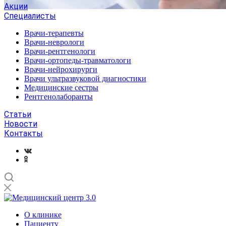
Акции
Специалисты
Врачи-терапевты
Врачи-неврологи
Врачи-рентгенологи
Врачи-ортопеды-травматологи
Врачи-нейрохирурги
Врачи ультразвуковой диагностики
Медицинские сестры
Рентгенолаборанты
Статьи
Новости
Контакты
О клинике
Пациенту