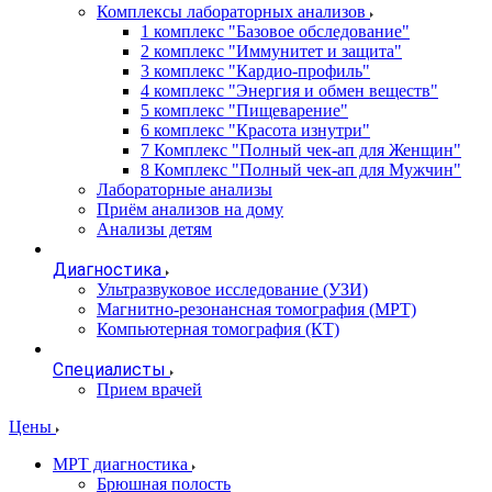
Комплексы лабораторных анализов
1 комплекс "Базовое обследование"
2 комплекс "Иммунитет и защита"
3 комплекс "Кардио-профиль"
4 комплекс "Энергия и обмен веществ"
5 комплекс "Пищеварение"
6 комплекс "Красота изнутри"
7 Комплекс "Полный чек-ап для Женщин"
8 Комплекс "Полный чек-ап для Мужчин"
Лабораторные анализы
Приём анализов на дому
Анализы детям
Диагностика
Ультразвуковое исследование (УЗИ)
Магнитно-резонансная томография (МРТ)
Компьютерная томография (КТ)
Специалисты
Прием врачей
Цены
МРТ диагностика
Брюшная полость