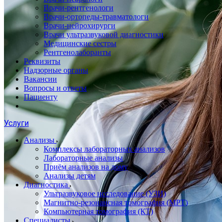
Врачи-рентгенологи
Врачи-ортопеды-травматологи
Врачи-нейрохирурги
Врачи ультразвуковой диагностики
Медицинские сестры
Рентгенолаборанты
Реквизиты
Надзорные органы
Вакансии
Вопросы и ответы
Пациенту
Услуги
Анализы
Комплексы лабораторных анализов
Лабораторные анализы
Приём анализов на дому
Анализы детям
Диагностика
Ультразвуковое исследование (УЗИ)
Магнитно-резонансная томография (МРТ)
Компьютерная томография (КТ)
Специалисты