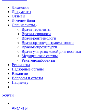
Лицензии
Документы
Отзывы
Лечение боли
Специалисты
Врачи-терапевты
Врачи-неврологи
Врачи-рентгенологи
Врачи-ортопеды-травматологи
Врачи-нейрохирурги
Врачи ультразвуковой диагностики
Медицинские сестры
Рентгенолаборанты
Реквизиты
Надзорные органы
Вакансии
Вопросы и ответы
Пациенту
Услуги
Анализы