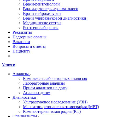
Врачи-рентгенологи
Врачи-ортопеды-травматологи
Врачи-нейрохирурги
Врачи ультразвуковой диагностики
Медицинские сестры
Рентгенолаборанты
Реквизиты
Надзорные органы
Вакансии
Вопросы и ответы
Пациенту
Услуги
Анализы
Комплексы лабораторных анализов
Лабораторные анализы
Приём анализов на дому
Анализы детям
Диагностика
Ультразвуковое исследование (УЗИ)
Магнитно-резонансная томография (МРТ)
Компьютерная томография (КТ)
Специалисты