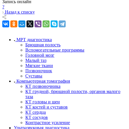
Запись онлайн
?
Назад к списку
МРТ диагностика
Брюшная полость
Вспомогательные программы
Головной мозг
Малый таз
Мягкие ткани
Позвоночник
Суставы
Компьютерная томография
КТ позвоночника
КТ грудной, брюшной полости, органов малого
таза
КТ головы и шеи
КТ костей и суставов
КТ сердца
КТ сосудов
Контрастное усиление
Ультразвуковая диагностика