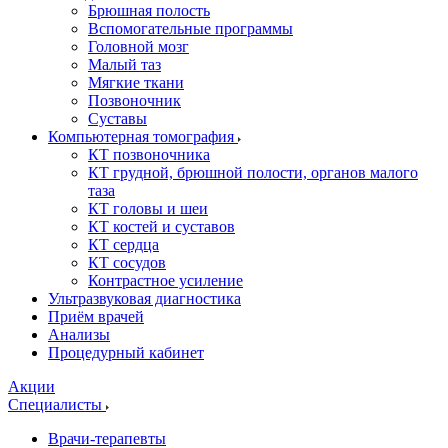
Брюшная полость
Вспомогательные программы
Головной мозг
Малый таз
Мягкие ткани
Позвоночник
Суставы
Компьютерная томография
КТ позвоночника
КТ грудной, брюшной полости, органов малого
таза
КТ головы и шеи
КТ костей и суставов
КТ сердца
КТ сосудов
Контрастное усиление
Ультразвуковая диагностика
Приём врачей
Анализы
Процедурный кабинет
Акции
Специалисты
Врачи-терапевты