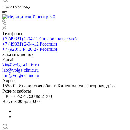
Подать заявку
Телефоны
+7 (49331) 2-94-11
Справочная служба
+7 (49331) 2-94-12
Ресепшн
+7 (920) 344-20-27
Ресепшн
Заказать звонок
E-mail
kin@volga-clinic.ru
lab@volga-clinic.ru
mrt@volga-clinic.ru
Адрес
155801, Ивановская обл., г. Кинешма, ул. Нагорная, д.18
Режим работы
Пн. – Сб.: с 7:00 до 21:00
Вс.: с 8:00 до 20:00