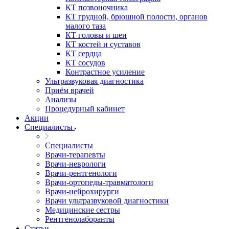
КТ позвоночника
КТ грудной, брюшной полости, органов
малого таза
КТ головы и шеи
КТ костей и суставов
КТ сердца
КТ сосудов
Контрастное усиление
Ультразвуковая диагностика
Приём врачей
Анализы
Процедурный кабинет
Акции
Специалисты
Специалисты
Врачи-терапевты
Врачи-неврологи
Врачи-рентгенологи
Врачи-ортопеды-травматологи
Врачи-нейрохирурги
Врачи ультразвуковой диагностики
Медицинские сестры
Рентгенолаборанты
Статьи