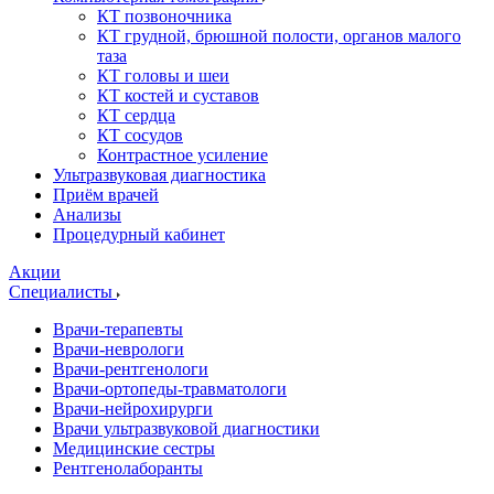
КТ позвоночника
КТ грудной, брюшной полости, органов малого
таза
КТ головы и шеи
КТ костей и суставов
КТ сердца
КТ сосудов
Контрастное усиление
Ультразвуковая диагностика
Приём врачей
Анализы
Процедурный кабинет
Акции
Специалисты
Врачи-терапевты
Врачи-неврологи
Врачи-рентгенологи
Врачи-ортопеды-травматологи
Врачи-нейрохирурги
Врачи ультразвуковой диагностики
Медицинские сестры
Рентгенолаборанты