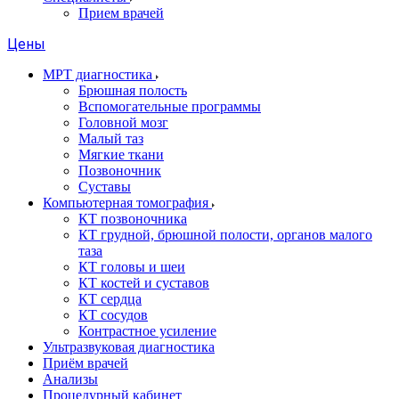
Прием врачей
Цены
МРТ диагностика
Брюшная полость
Вспомогательные программы
Головной мозг
Малый таз
Мягкие ткани
Позвоночник
Суставы
Компьютерная томография
КТ позвоночника
КТ грудной, брюшной полости, органов малого
таза
КТ головы и шеи
КТ костей и суставов
КТ сердца
КТ сосудов
Контрастное усиление
Ультразвуковая диагностика
Приём врачей
Анализы
Процедурный кабинет