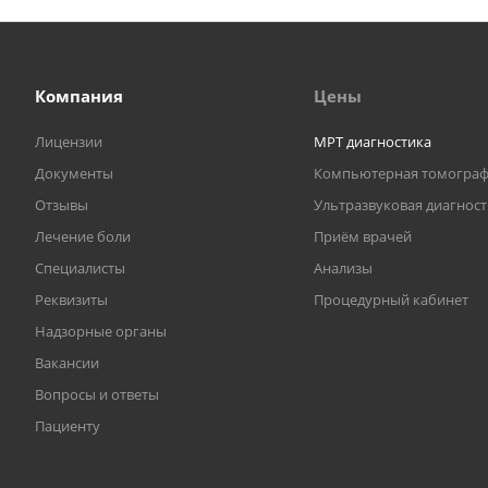
Компания
Цены
Лицензии
МРТ диагностика
Документы
Компьютерная томогра
Отзывы
Ультразвуковая диагнос
Лечение боли
Приём врачей
Специалисты
Анализы
Реквизиты
Процедурный кабинет
Надзорные органы
Вакансии
Вопросы и ответы
Пациенту