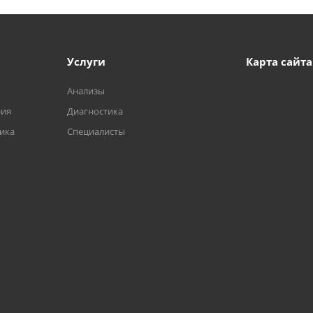
Услуги
Карта сайта
Анализы
фия
Диагностика
тика
Специалисты