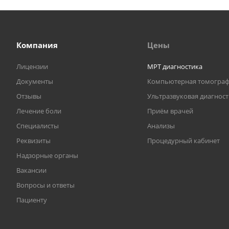
Компания
Цены
Лицензии
МРТ диагностика
Документы
Компьютерная томогра
Отзывы
Ультразвуковая диагнос
Лечение боли
Приём врачей
Специалисты
Анализы
Реквизиты
Процедурный кабинет
Надзорные органы
Вакансии
Вопросы и ответы
Пациенту