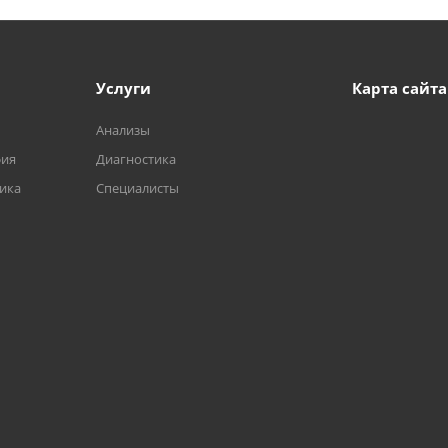
Услуги
Карта сайта
Анализы
фия
Диагностика
тика
Специалисты