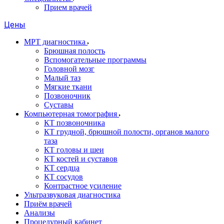
Прием врачей
Цены
МРТ диагностика
Брюшная полость
Вспомогательные программы
Головной мозг
Малый таз
Мягкие ткани
Позвоночник
Суставы
Компьютерная томография
КТ позвоночника
КТ грудной, брюшной полости, органов малого
таза
КТ головы и шеи
КТ костей и суставов
КТ сердца
КТ сосудов
Контрастное усиление
Ультразвуковая диагностика
Приём врачей
Анализы
Процедурный кабинет