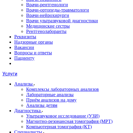
Врачи-рентгенологи
Врачи-ортопеды-травматологи
Врачи-нейрохирурги
Врачи ультразвуковой диагностики
Медицинские сестры
Рентгенолаборанты
Реквизиты
Надзорные органы
Вакансии
Вопросы и ответы
Пациенту
Услуги
Анализы
Комплексы лабораторных анализов
Лабораторные анализы
Приём анализов на дому
Анализы детям
Диагностика
Ультразвуковое исследование (УЗИ)
Магнитно-резонансная томография (МРТ)
Компьютерная томография (КТ)
Специалисты