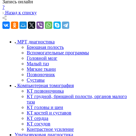
Запись онлайн
?
Назад к списку
МРТ диагностика
Брюшная полость
Вспомогательные программы
Головной мозг
Малый таз
Мягкие ткани
Позвоночник
Суставы
Компьютерная томография
КТ позвоночника
КТ грудной, брюшной полости, органов малого
таза
КТ головы и шеи
КТ костей и суставов
КТ сердца
КТ сосудов
Контрастное усиление
Ультразвуковая диагностика