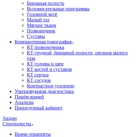
Брюшная полость
Вспомогательные программы
Головной мозг
Малый таз
Мягкие ткани
Позвоночник
Суставы
Компьютерная томография
КТ позвоночника
КТ грудной, брюшной полости, органов малого
таза
КТ головы и шеи
КТ костей и суставов
КТ сердца
КТ сосудов
Контрастное усиление
Ультразвуковая диагностика
Приём врачей
Анализы
Процедурный кабинет
Акции
Специалисты
Врачи-терапевты