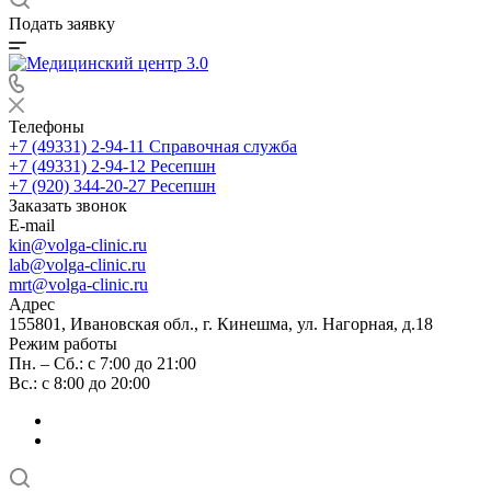
Подать заявку
Телефоны
+7 (49331) 2-94-11
Справочная служба
+7 (49331) 2-94-12
Ресепшн
+7 (920) 344-20-27
Ресепшн
Заказать звонок
E-mail
kin@volga-clinic.ru
lab@volga-clinic.ru
mrt@volga-clinic.ru
Адрес
155801, Ивановская обл., г. Кинешма, ул. Нагорная, д.18
Режим работы
Пн. – Сб.: с 7:00 до 21:00
Вс.: с 8:00 до 20:00