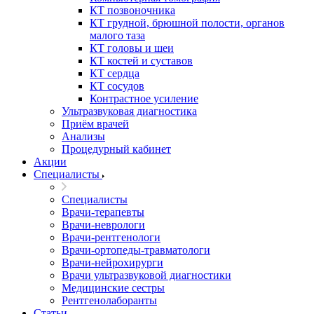
КТ позвоночника
КТ грудной, брюшной полости, органов
малого таза
КТ головы и шеи
КТ костей и суставов
КТ сердца
КТ сосудов
Контрастное усиление
Ультразвуковая диагностика
Приём врачей
Анализы
Процедурный кабинет
Акции
Специалисты
Специалисты
Врачи-терапевты
Врачи-неврологи
Врачи-рентгенологи
Врачи-ортопеды-травматологи
Врачи-нейрохирурги
Врачи ультразвуковой диагностики
Медицинские сестры
Рентгенолаборанты
Статьи