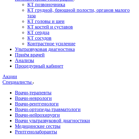
КТ позвоночника
КТ грудной, брюшной полости, органов малого
таза
КТ головы и шеи
КТ костей и суставов
КТ сердца
КТ сосудов
Контрастное усиление
Ультразвуковая диагностика
Приём врачей
Анализы
Процедурный кабинет
Акции
Специалисты
Врачи-терапевты
Врачи-неврологи
Врачи-рентгенологи
Врачи-ортопеды-травматологи
Врачи-нейрохирурги
Врачи ультразвуковой диагностики
Медицинские сестры
Рентгенолаборанты