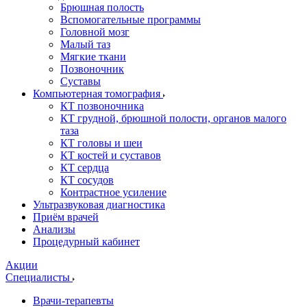
Брюшная полость
Вспомогательные программы
Головной мозг
Малый таз
Мягкие ткани
Позвоночник
Суставы
Компьютерная томография
КТ позвоночника
КТ грудной, брюшной полости, органов малого
таза
КТ головы и шеи
КТ костей и суставов
КТ сердца
КТ сосудов
Контрастное усиление
Ультразвуковая диагностика
Приём врачей
Анализы
Процедурный кабинет
Акции
Специалисты
Врачи-терапевты