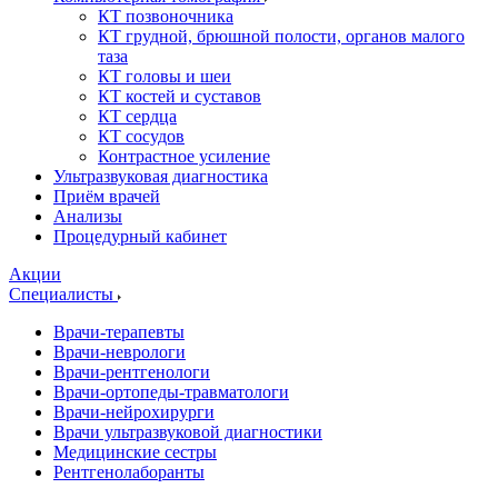
КТ позвоночника
КТ грудной, брюшной полости, органов малого
таза
КТ головы и шеи
КТ костей и суставов
КТ сердца
КТ сосудов
Контрастное усиление
Ультразвуковая диагностика
Приём врачей
Анализы
Процедурный кабинет
Акции
Специалисты
Врачи-терапевты
Врачи-неврологи
Врачи-рентгенологи
Врачи-ортопеды-травматологи
Врачи-нейрохирурги
Врачи ультразвуковой диагностики
Медицинские сестры
Рентгенолаборанты