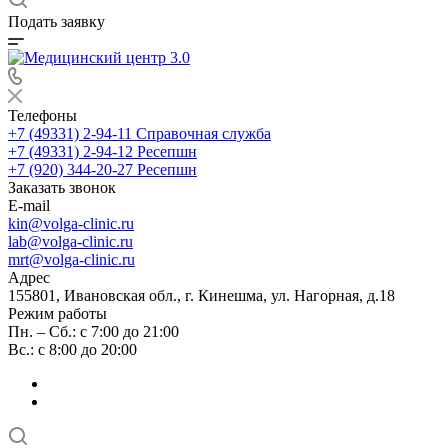
Подать заявку
Телефоны
+7 (49331) 2-94-11
Справочная служба
+7 (49331) 2-94-12
Ресепшн
+7 (920) 344-20-27
Ресепшн
Заказать звонок
E-mail
kin@volga-clinic.ru
lab@volga-clinic.ru
mrt@volga-clinic.ru
Адрес
155801, Ивановская обл., г. Кинешма, ул. Нагорная, д.18
Режим работы
Пн. – Сб.: с 7:00 до 21:00
Вс.: с 8:00 до 20:00