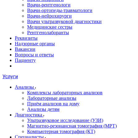
Врачи-рентгенологи
Врачи-ортопеды-травматологи
Врачи-нейрохирурги
Врачи ультразвуковой диагностики
Медицинские сестры
Рентгенолаборанты
Реквизиты
Надзорные органы
Вакансии
Вопросы и ответы
Пациенту
Услуги
Анализы
Комплексы лабораторных анализов
Лабораторные анализы
Приём анализов на дому
Анализы детям
Диагностика
Ультразвуковое исследование (УЗИ)
Магнитно-резонансная томография (МРТ)
Компьютерная томография (КТ)
Специалисты