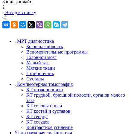
Запись онлайн
?
Назад к списку
МРТ диагностика
Брюшная полость
Вспомогательные программы
Головной мозг
Малый таз
Мягкие ткани
Позвоночник
Суставы
Компьютерная томография
КТ позвоночника
КТ грудной, брюшной полости, органов малого
таза
КТ головы и шеи
КТ костей и суставов
КТ сердца
КТ сосудов
Контрастное усиление
Ультразвуковая диагностика