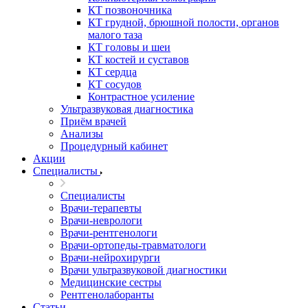
КТ позвоночника
КТ грудной, брюшной полости, органов
малого таза
КТ головы и шеи
КТ костей и суставов
КТ сердца
КТ сосудов
Контрастное усиление
Ультразвуковая диагностика
Приём врачей
Анализы
Процедурный кабинет
Акции
Специалисты
Специалисты
Врачи-терапевты
Врачи-неврологи
Врачи-рентгенологи
Врачи-ортопеды-травматологи
Врачи-нейрохирурги
Врачи ультразвуковой диагностики
Медицинские сестры
Рентгенолаборанты
Статьи