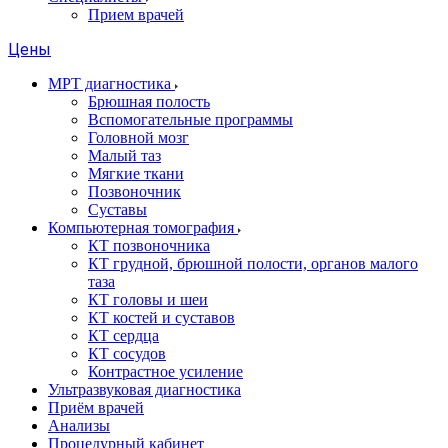
Прием врачей
Цены
МРТ диагностика
Брюшная полость
Вспомогательные программы
Головной мозг
Малый таз
Мягкие ткани
Позвоночник
Суставы
Компьютерная томография
КТ позвоночника
КТ грудной, брюшной полости, органов малого
таза
КТ головы и шеи
КТ костей и суставов
КТ сердца
КТ сосудов
Контрастное усиление
Ультразвуковая диагностика
Приём врачей
Анализы
Процедурный кабинет