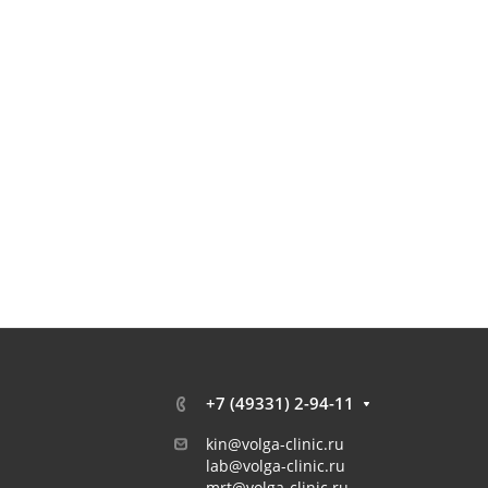
+7 (49331) 2-94-11
kin@volga-clinic.ru
lab@volga-clinic.ru
mrt@volga-clinic.ru