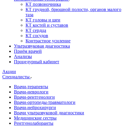
КТ позвоночника
КТ грудной, брюшной полости, органов малого
таза
КТ головы и шеи
КТ костей и суставов
КТ сердца
КТ сосудов
Контрастное усиление
Ультразвуковая диагностика
Приём врачей
Анализы
Процедурный кабинет
Акции
Специалисты
Врачи-терапевты
Врачи-неврологи
Врачи-рентгенологи
Врачи-ортопеды-травматологи
Врачи-нейрохирурги
Врачи ультразвуковой диагностики
Медицинские сестры
Рентгенолаборанты