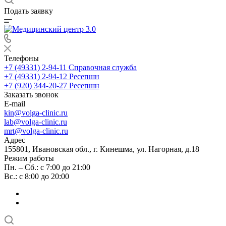
Подать заявку
Телефоны
+7 (49331) 2-94-11
Справочная служба
+7 (49331) 2-94-12
Ресепшн
+7 (920) 344-20-27
Ресепшн
Заказать звонок
E-mail
kin@volga-clinic.ru
lab@volga-clinic.ru
mrt@volga-clinic.ru
Адрес
155801, Ивановская обл., г. Кинешма, ул. Нагорная, д.18
Режим работы
Пн. – Сб.: с 7:00 до 21:00
Вс.: с 8:00 до 20:00