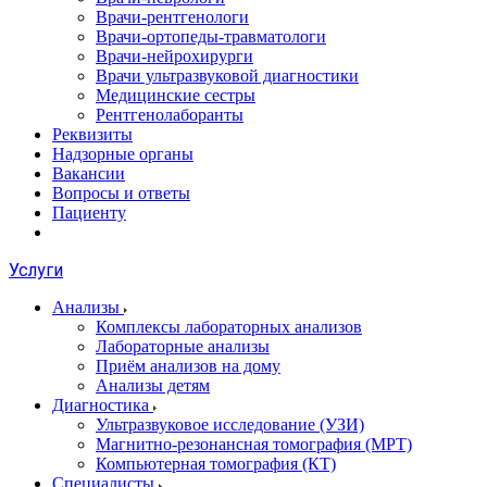
Врачи-рентгенологи
Врачи-ортопеды-травматологи
Врачи-нейрохирурги
Врачи ультразвуковой диагностики
Медицинские сестры
Рентгенолаборанты
Реквизиты
Надзорные органы
Вакансии
Вопросы и ответы
Пациенту
Услуги
Анализы
Комплексы лабораторных анализов
Лабораторные анализы
Приём анализов на дому
Анализы детям
Диагностика
Ультразвуковое исследование (УЗИ)
Магнитно-резонансная томография (МРТ)
Компьютерная томография (КТ)
Специалисты