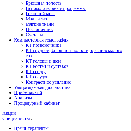
Брюшная полость
Вспомогательные программы
Головной мозг
Малый таз
Мягкие ткани
Позвоночник
Суставы
Компьютерная томография
КТ позвоночника
КТ грудной, брюшной полости, органов малого
таза
КТ головы и шеи
КТ костей и суставов
КТ сердца
КТ сосудов
Контрастное усиление
Ультразвуковая диагностика
Приём врачей
Анализы
Процедурный кабинет
Акции
Специалисты
Врачи-терапевты