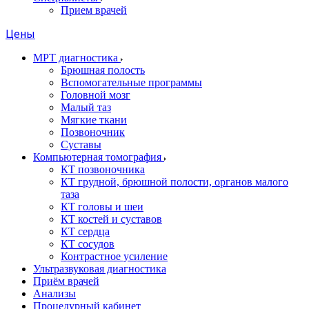
Прием врачей
Цены
МРТ диагностика
Брюшная полость
Вспомогательные программы
Головной мозг
Малый таз
Мягкие ткани
Позвоночник
Суставы
Компьютерная томография
КТ позвоночника
КТ грудной, брюшной полости, органов малого
таза
КТ головы и шеи
КТ костей и суставов
КТ сердца
КТ сосудов
Контрастное усиление
Ультразвуковая диагностика
Приём врачей
Анализы
Процедурный кабинет