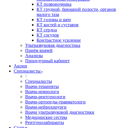
КТ позвоночника
КТ грудной, брюшной полости, органов
малого таза
КТ головы и шеи
КТ костей и суставов
КТ сердца
КТ сосудов
Контрастное усиление
Ультразвуковая диагностика
Приём врачей
Анализы
Процедурный кабинет
Акции
Специалисты
Специалисты
Врачи-терапевты
Врачи-неврологи
Врачи-рентгенологи
Врачи-ортопеды-травматологи
Врачи-нейрохирурги
Врачи ультразвуковой диагностики
Медицинские сестры
Рентгенолаборанты
Статьи